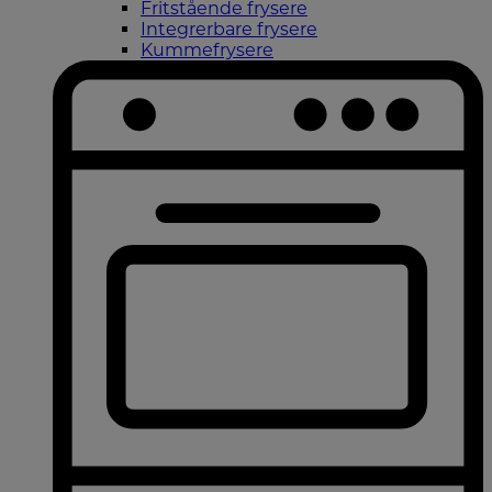
Fritstående frysere
Integrerbare frysere
Kummefrysere