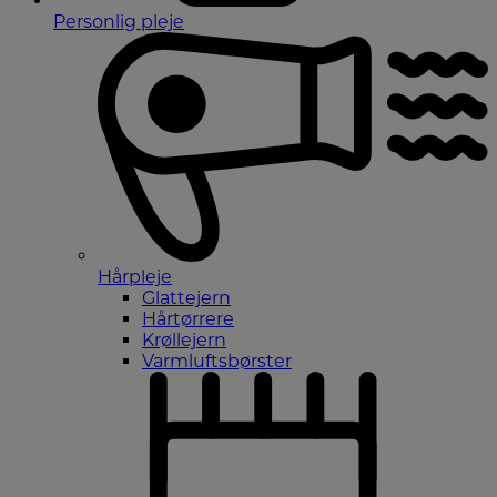
Personlig pleje
Hårpleje
Glattejern
Hårtørrere
Krøllejern
Varmluftsbørster