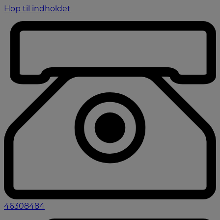
Hop til indholdet
46308484