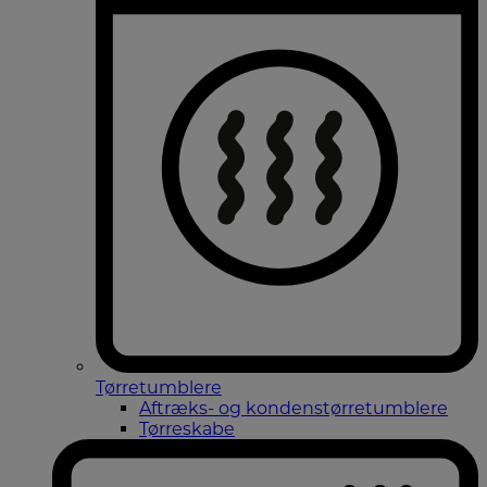
Tørretumblere
Aftræks- og kondenstørretumblere
Tørreskabe