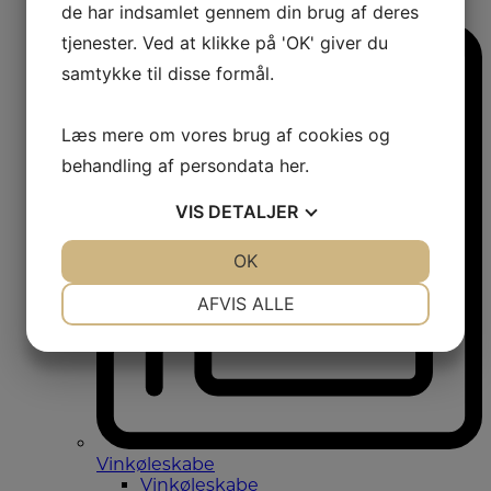
de har indsamlet gennem din brug af deres
Amerikanerkøleskabe
tjenester. Ved at klikke på 'OK' giver du
samtykke til disse formål.
Læs mere om vores brug af cookies og
behandling af persondata
her
.
VIS
DETALJER
JA
NEJ
OK
JA
NEJ
NØDVENDIGE
PRÆFERENCER
AFVIS ALLE
JA
NEJ
JA
NEJ
MARKETING
STATISTIK
Vinkøleskabe
Vinkøleskabe