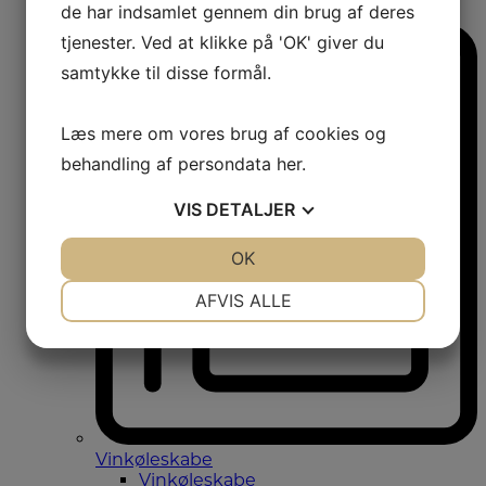
de har indsamlet gennem din brug af deres
Amerikanerkøleskabe
tjenester. Ved at klikke på 'OK' giver du
samtykke til disse formål.
Læs mere om vores brug af cookies og
behandling af persondata
her
.
VIS
DETALJER
JA
NEJ
OK
JA
NEJ
NØDVENDIGE
PRÆFERENCER
AFVIS ALLE
JA
NEJ
JA
NEJ
MARKETING
STATISTIK
Vinkøleskabe
Vinkøleskabe