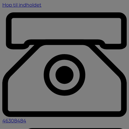
Hop til indholdet
46308484