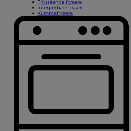
Fritstående frysere
Integrerbare frysere
Kummefrysere