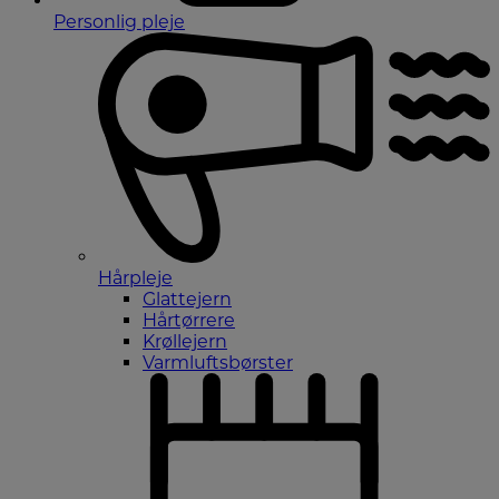
Personlig pleje
Hårpleje
Glattejern
Hårtørrere
Krøllejern
Varmluftsbørster