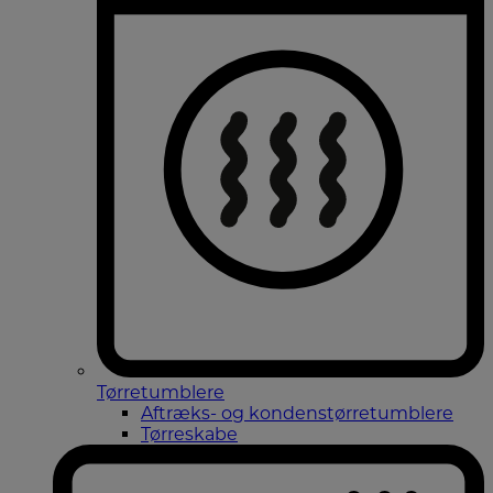
Tørretumblere
Aftræks- og kondenstørretumblere
Tørreskabe