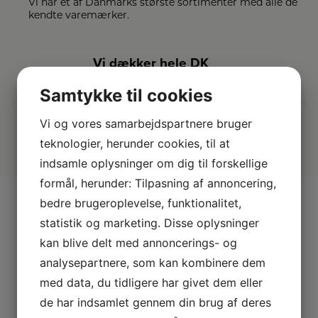
Vi har et af Danmarks største sortimenter med alle de
kendte varemærker.
Vi dækker hele DK
Vælg mellem mange forskellige
Samtykke til cookies
forhandlere i hele landet.
Vi og vores samarbejdspartnere bruger
teknologier, herunder cookies, til at
indsamle oplysninger om dig til forskellige
formål, herunder: Tilpasning af annoncering,
bedre brugeroplevelse, funktionalitet,
statistik og marketing. Disse oplysninger
Andre kiggede også på
kan blive delt med annoncerings- og
analysepartnere, som kan kombinere dem
med data, du tidligere har givet dem eller
de har indsamlet gennem din brug af deres