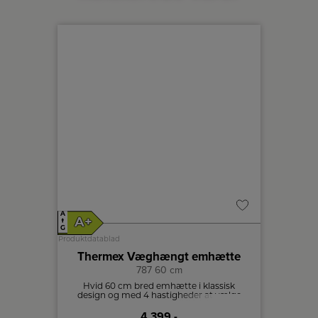
A
A
A+
A+
↑
↑
G
G
Produktdatablad
Produktdat
Thermex Væghængt emhætte
The
787 60 cm
ivt med
Hvid 60 cm bred emhætte i klassisk
70 cm 
34CXI,
design og med 4 hastigheder at vælge
4 
ktioner
mellem.
4.399,-
ber den