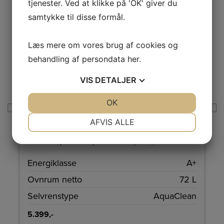
tjenester. Ved at klikke på 'OK' giver du
samtykke til disse formål.
Læs mere om vores brug af cookies og
behandling af persondata
her
.
VIS
DETALJER
+
A
JA
NEJ
OK
JA
NEJ
Produktdatablad
Electrolux Indbygningsovn COB402X
NØDVENDIGE
PRÆFERENCER
AFVIS ALLE
d
Electrolux COB402X indbygningsovn med jævn
JA
NEJ
JA
NEJ
r
varmluft, praktisk AquaClean damp-rengøring og stor
kapacitet til hverdag og gæster. Intuitiv betjening,
MARKETING
STATISTIK
effektiv varmefordeling og pålidelig sikkerhed gør
n
Energiklasse
A+
madlavningen nemmere.
m
Ovnrum netto
72 L
m
Selvrenstype
AquaClean
5.399,-