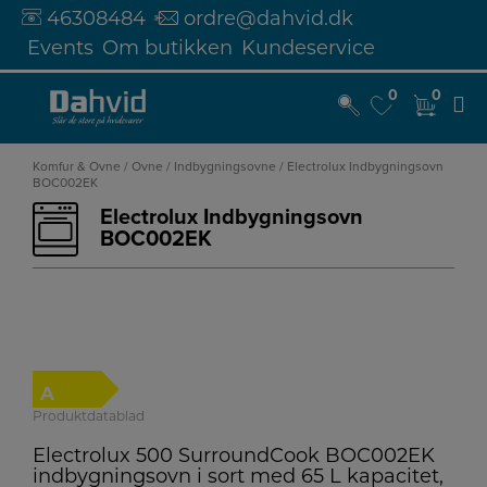
46308484
ordre@dahvid.dk
Events
Om butikken
Kundeservice
0
0
0
0
Hop
til
Komfur & Ovne
/
Ovne
/
Indbygningsovne
/ Electrolux Indbygningsovn
BOC002EK
indholdet
Electrolux Indbygningsovn
BOC002EK
A
Produktdatablad
Electrolux 500 SurroundCook BOC002EK
indbygningsovn i sort med 65 L kapacitet,