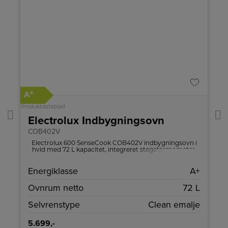
+
A
A
Produktdatablad
Pro
3PBK
Electrolux Indbygningsovn
COB402V
2
Electrolux 600 SenseCook COB402V indbygningsovn i
hvid med 72 L kapacitet, integreret stegetermometer,
Multilevel Cooking, AquaClean damprengøring og pop
in/pop out-knapper.
+
Energiklasse
A+
L
Ovnrum netto
72 L
e
Selvrenstype
Clean emalje
5.699,-