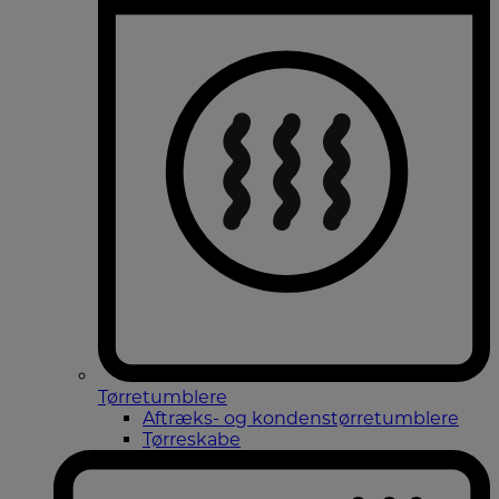
Tørretumblere
Aftræks- og kondenstørretumblere
Tørreskabe