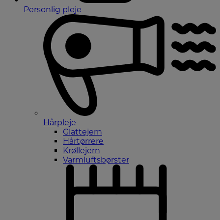
Personlig pleje
Hårpleje
Glattejern
Hårtørrere
Krøllejern
Varmluftsbørster