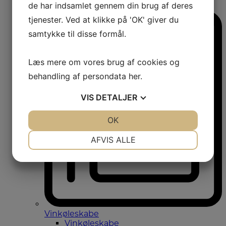
de har indsamlet gennem din brug af deres
Amerikanerkøleskabe
tjenester. Ved at klikke på 'OK' giver du
samtykke til disse formål.
Læs mere om vores brug af cookies og
behandling af persondata
her
.
VIS
DETALJER
JA
NEJ
OK
JA
NEJ
NØDVENDIGE
PRÆFERENCER
AFVIS ALLE
JA
NEJ
JA
NEJ
MARKETING
STATISTIK
Vinkøleskabe
Vinkøleskabe