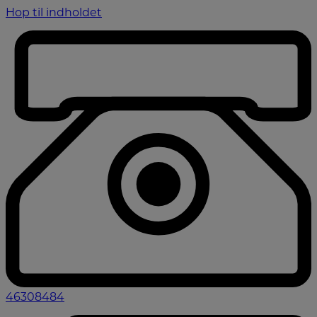
Hop til indholdet
46308484