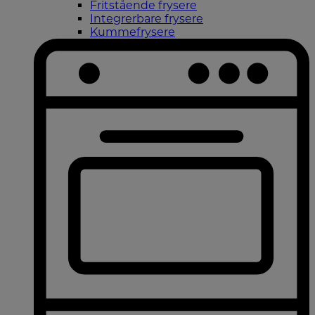
Fritstående frysere
Integrerbare frysere
Kummefrysere