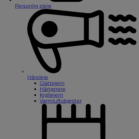
Personlig pleje
Hårpleje
Glattejern
Hårtørrere
Krøllejern
Varmluftsbørster