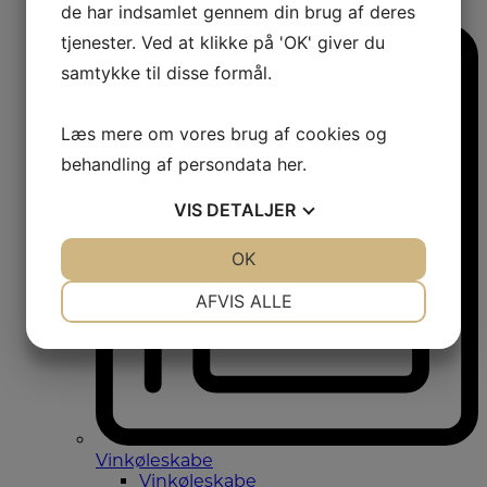
de har indsamlet gennem din brug af deres
Amerikanerkøleskabe
tjenester. Ved at klikke på 'OK' giver du
samtykke til disse formål.
Læs mere om vores brug af cookies og
behandling af persondata
her
.
VIS
DETALJER
JA
NEJ
OK
JA
NEJ
NØDVENDIGE
PRÆFERENCER
AFVIS ALLE
JA
NEJ
JA
NEJ
MARKETING
STATISTIK
Vinkøleskabe
Vinkøleskabe