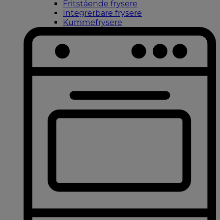
Fritstående frysere
Integrerbare frysere
Kummefrysere