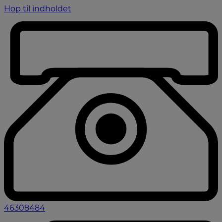
Hop til indholdet
46308484