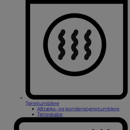
Tørretumblere
Aftræks- og kondenstørretumblere
Tørreskabe