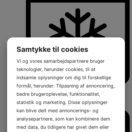
Samtykke til cookies
Vi og vores samarbejdspartnere bruger
teknologier, herunder cookies, til at
indsamle oplysninger om dig til forskellige
formål, herunder: Tilpasning af annoncering,
Køle-/fryseskabe
Fritstående køle-/fryseskabe
bedre brugeroplevelse, funktionalitet,
Integrerbare køle-/fryseskabe
statistik og marketing. Disse oplysninger
Køleskabe med fryseboks
Amerikanerkøleskabe
kan blive delt med annoncerings- og
analysepartnere, som kan kombinere dem
med data, du tidligere har givet dem eller