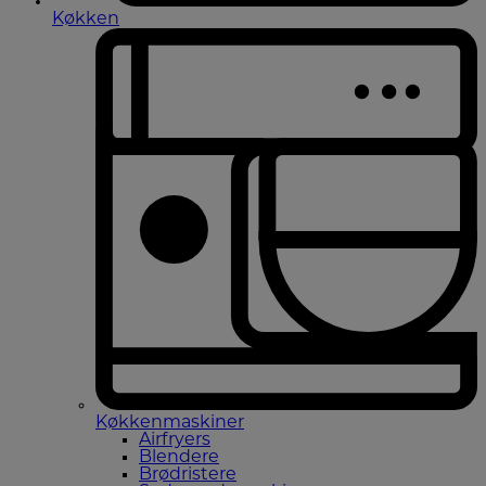
Køkken
Køkkenmaskiner
Airfryers
Blendere
Brødristere