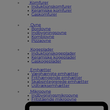
Komfurer
Induktionskomfurer
Keramiske komfurer
Gaskomfurer
Ovne
Bordovne
Indbygningsovne
Kombiovne
Pizzaovne
Kogeplader
Induktionskogeplader
Keramiske kogeplader
Gaskogeplader
Emhætter
Væghængte emhætter
Frithængende emhætter
Skabsintegrerede emhætter
Udtræksemhætter
Mikroovne
Indbygningsmikroovne
Fritstående mikroovne