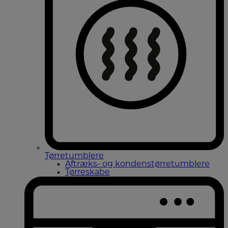
Tørretumblere
Aftræks- og kondenstørretumblere
Tørreskabe