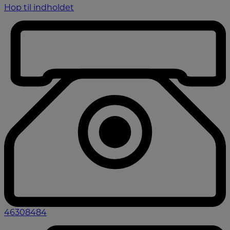
Hop til indholdet
46308484