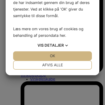
de har indsamlet gennem din brug af deres
tjenester. Ved at klikke på 'OK' giver du
samtykke til disse formål.
Læs mere om vores brug af cookies og
behandling af persondata
her
.
VIS
DETALJER
JA
NEJ
OK
JA
NEJ
NØDVENDIGE
PRÆFERENCER
AFVIS ALLE
JA
NEJ
JA
NEJ
Vinkøleskabe
Vinkøleskabe
MARKETING
STATISTIK