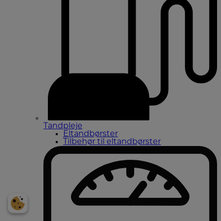
Tandpleje
Eltandbørster
Tilbehør til eltandbørster