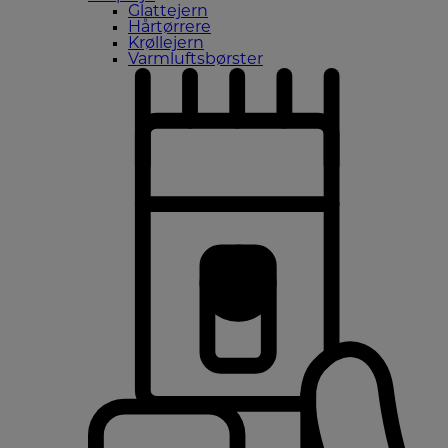
Glattejern
Hårtørrere
Krøllejern
Varmluftsbørster