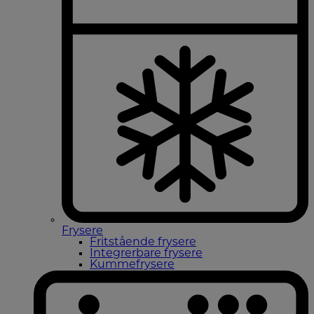
Frysere
Fritstående frysere
Integrerbare frysere
Kummefrysere