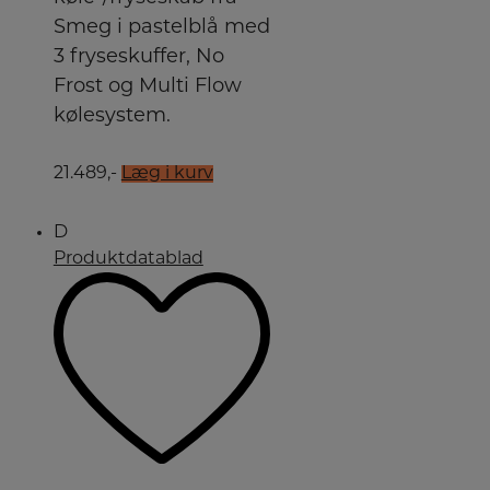
Smeg i pastelblå med
3 fryseskuffer, No
Frost og Multi Flow
kølesystem.
21.489,-
Læg i kurv
D
Produktdatablad