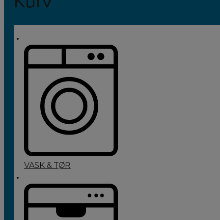
Kurv
VASK & TØR