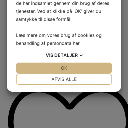
Se alle tekniske specifikationer
de har indsamlet gennem din brug af deres
21.489,-
tjenester. Ved at klikke på 'OK' giver du
samtykke til disse formål.
Butikspris inkl. moms
Læs mere om vores brug af cookies og
behandling af persondata
her
.
VIS
DETALJER
JA
NEJ
OK
JA
NEJ
NØDVENDIGE
PRÆFERENCER
AFVIS ALLE
TILFØJ TIL KURV
JA
NEJ
JA
NEJ
MARKETING
STATISTIK