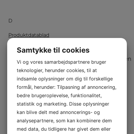
D
Produktdatablad
Kombineret køle-/fryseskab fra Smeg i
Samtykke til cookies
cremefarve med 3 fryseskuffer, No Frost og
Multi Flow kølesystem.
Læs hele beskrivelsen
Vi og vores samarbejdspartnere bruger
Tekniske specifikationer
teknologier, herunder cookies, til at
Energiklasse:
D
indsamle oplysninger om dig til forskellige
Kølekapacitet netto:
234 L
formål, herunder: Tilpasning af annoncering,
Frysekapacitet netto:
97 L
bedre brugeroplevelse, funktionalitet,
Lydniveau:
37 dB(A)
statistik og marketing. Disse oplysninger
Årligt energiforbrug:
204 kWh/år
kan blive delt med annoncerings- og
Afrimningssystem:
NoFrost
analysepartnere, som kan kombinere dem
Dørhængsling:
Venstrehængslet
med data, du tidligere har givet dem eller