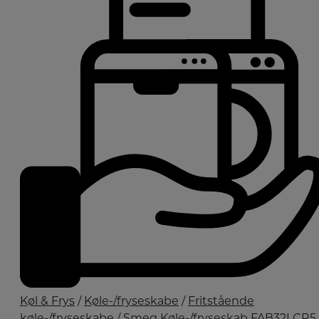
Køl & Frys
/
Køle-/fryseskabe
/
Fritstående
køle-/fryseskabe
/ Smeg Køle-/fryseskab FAB32LCR5