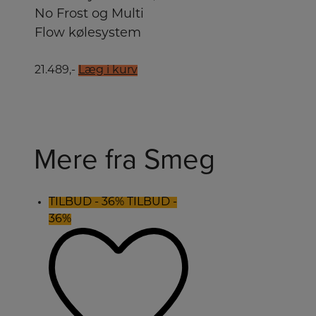
No Frost og Multi
Flow kølesystem
21.489,-
Læg i kurv
Mere fra Smeg
TILBUD - 36%
TILBUD -
36%