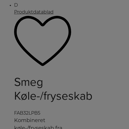
D
Produktdatablad
Smeg
Køle-/fryseskab
FAB32LPB5
Kombineret
køle-/fryseskab fra