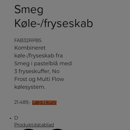
Smeg
Køle-/fryseskab
FAB32RPB5
Kombineret
køle-/fryseskab fra
Smeg i pastelblå med
3 fryseskuffer, No
Frost og Multi Flow
kølesystem.
21.489,-
Læg i kurv
D
Produktdatablad