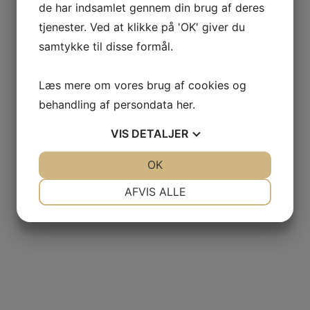
de har indsamlet gennem din brug af deres
tjenester. Ved at klikke på 'OK' giver du
samtykke til disse formål.
Læs mere om vores brug af cookies og
behandling af persondata
her
.
VIS
DETALJER
JA
NEJ
OK
JA
NEJ
NØDVENDIGE
PRÆFERENCER
AFVIS ALLE
JA
NEJ
JA
NEJ
MARKETING
STATISTIK