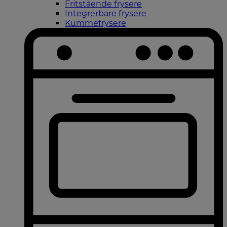
Fritstående frysere
Integrerbare frysere
Kummefrysere