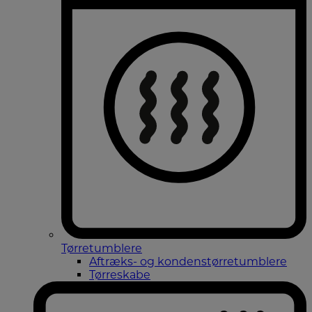
Tørretumblere
Aftræks- og kondenstørretumblere
Tørreskabe