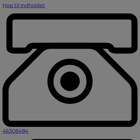
Hop til indholdet
46308484