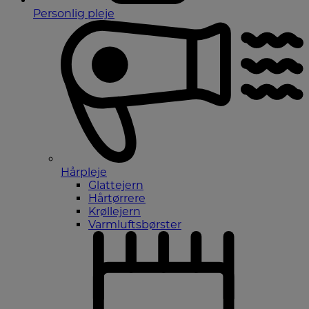
Personlig pleje
Hårpleje
Glattejern
Hårtørrere
Krøllejern
Varmluftsbørster