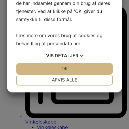
de har indsamlet gennem din brug af deres
Amerikanerkøleskabe
tjenester. Ved at klikke på 'OK' giver du
samtykke til disse formål.
Læs mere om vores brug af cookies og
behandling af persondata
her
.
VIS
DETALJER
JA
NEJ
OK
JA
NEJ
NØDVENDIGE
PRÆFERENCER
AFVIS ALLE
JA
NEJ
JA
NEJ
MARKETING
STATISTIK
Vinkøleskabe
Vinkøleskabe