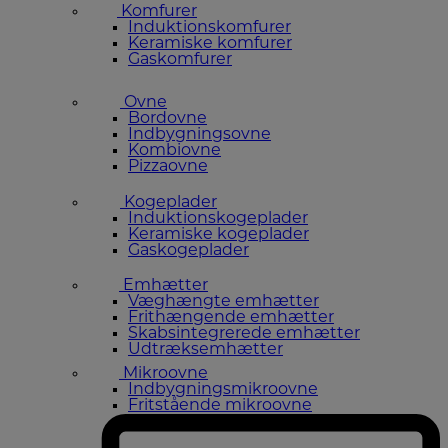
Komfurer
Induktionskomfurer
Keramiske komfurer
Gaskomfurer
Ovne
Bordovne
Indbygningsovne
Kombiovne
Pizzaovne
Kogeplader
Induktionskogeplader
Keramiske kogeplader
Gaskogeplader
Emhætter
Væghængte emhætter
Frithængende emhætter
Skabsintegrerede emhætter
Udtræksemhætter
Mikroovne
Indbygningsmikroovne
Fritstående mikroovne