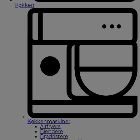
Køkken
Køkkenmaskiner
Airfryers
Blendere
Brødristere