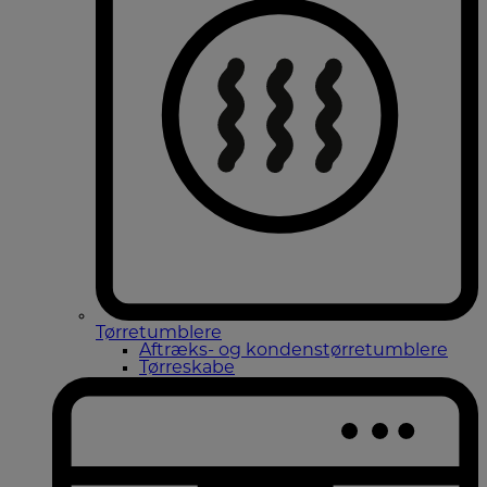
Tørretumblere
Aftræks- og kondenstørretumblere
Tørreskabe