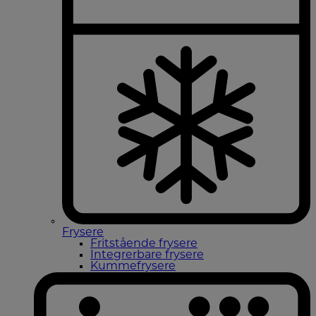
Frysere
Fritstående frysere
Integrerbare frysere
Kummefrysere