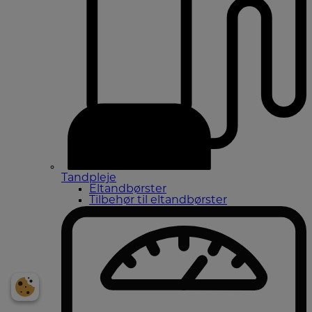
Tandpleje
Eltandbørster
Tilbehør til eltandbørster