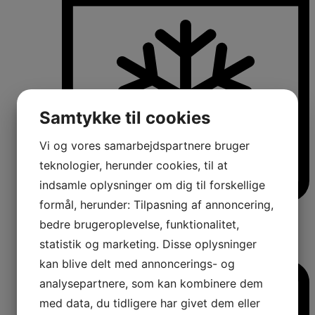
Samtykke til cookies
Vi og vores samarbejdspartnere bruger
teknologier, herunder cookies, til at
indsamle oplysninger om dig til forskellige
formål, herunder: Tilpasning af annoncering,
Køle-/fryseskabe
Fritstående køle-/fryseskabe
bedre brugeroplevelse, funktionalitet,
Integrerbare køle-/fryseskabe
statistik og marketing. Disse oplysninger
Køleskabe med fryseboks
Amerikanerkøleskabe
kan blive delt med annoncerings- og
analysepartnere, som kan kombinere dem
med data, du tidligere har givet dem eller