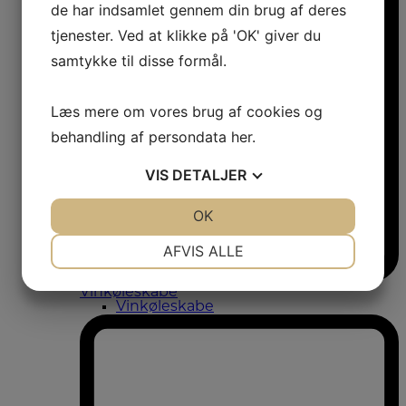
de har indsamlet gennem din brug af deres
tjenester. Ved at klikke på 'OK' giver du
samtykke til disse formål.
Læs mere om vores brug af cookies og
behandling af persondata
her
.
VIS
DETALJER
JA
NEJ
OK
JA
NEJ
NØDVENDIGE
PRÆFERENCER
AFVIS ALLE
JA
NEJ
JA
NEJ
Vinkøleskabe
Vinkøleskabe
MARKETING
STATISTIK