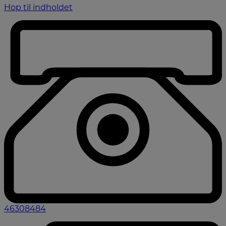
Hop til indholdet
46308484