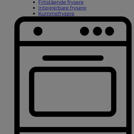
Fritstående frysere
Integrerbare frysere
Kummefrysere