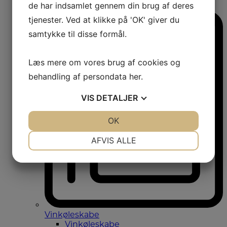
de har indsamlet gennem din brug af deres
Amerikanerkøleskabe
tjenester. Ved at klikke på 'OK' giver du
samtykke til disse formål.
Læs mere om vores brug af cookies og
behandling af persondata
her
.
VIS
DETALJER
JA
NEJ
OK
JA
NEJ
NØDVENDIGE
PRÆFERENCER
AFVIS ALLE
JA
NEJ
JA
NEJ
MARKETING
STATISTIK
Vinkøleskabe
Vinkøleskabe