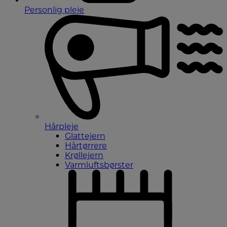
Personlig pleje
Hårpleje
Glattejern
Hårtørrere
Krøllejern
Varmluftsbørster