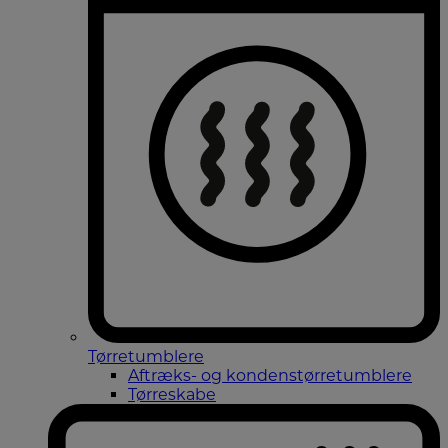
Tørretumblere
Aftræks- og kondenstørretumblere
Tørreskabe