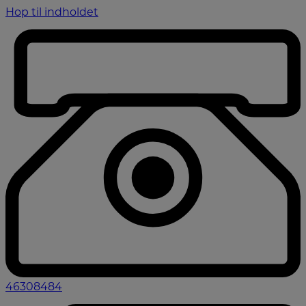
Hop til indholdet
46308484