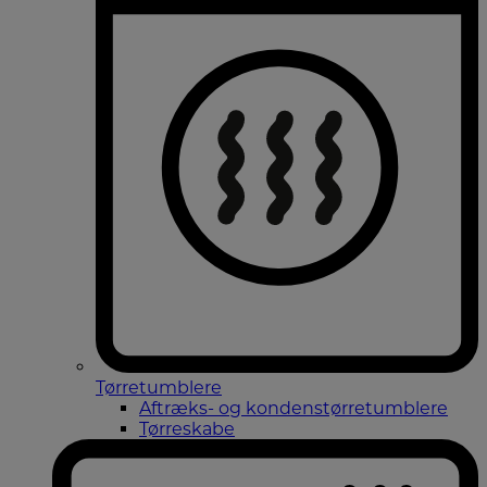
Tørretumblere
Aftræks- og kondenstørretumblere
Tørreskabe