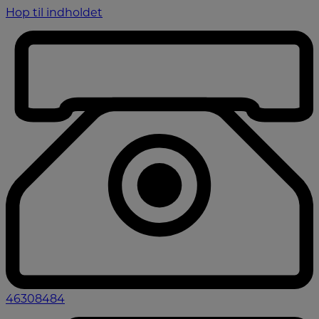
Hop til indholdet
46308484