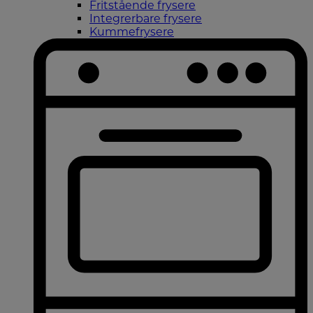
Fritstående frysere
Integrerbare frysere
Kummefrysere