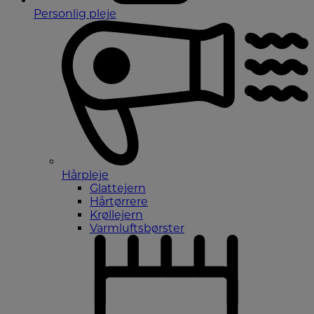
Personlig pleje
Hårpleje
Glattejern
Hårtørrere
Krøllejern
Varmluftsbørster