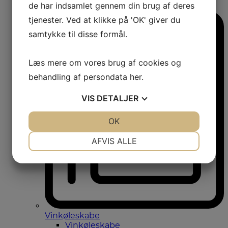
de har indsamlet gennem din brug af deres
Amerikanerkøleskabe
tjenester. Ved at klikke på 'OK' giver du
samtykke til disse formål.
Læs mere om vores brug af cookies og
behandling af persondata
her
.
VIS
DETALJER
JA
NEJ
OK
JA
NEJ
NØDVENDIGE
PRÆFERENCER
AFVIS ALLE
JA
NEJ
JA
NEJ
MARKETING
STATISTIK
Vinkøleskabe
Vinkøleskabe