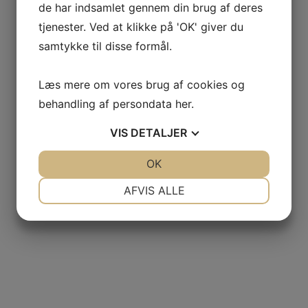
de har indsamlet gennem din brug af deres
tjenester. Ved at klikke på 'OK' giver du
samtykke til disse formål.
Læs mere om vores brug af cookies og
behandling af persondata
her
.
VIS
DETALJER
JA
NEJ
OK
JA
NEJ
NØDVENDIGE
PRÆFERENCER
AFVIS ALLE
JA
NEJ
JA
NEJ
MARKETING
STATISTIK