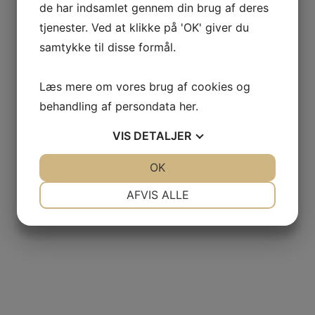
de har indsamlet gennem din brug af deres
tjenester. Ved at klikke på 'OK' giver du
samtykke til disse formål.
Læs mere om vores brug af cookies og
behandling af persondata
her
.
VIS
DETALJER
JA
NEJ
OK
JA
NEJ
NØDVENDIGE
PRÆFERENCER
AFVIS ALLE
JA
NEJ
JA
NEJ
MARKETING
STATISTIK