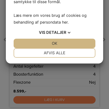
samtykke til disse formål.
Læs mere om vores brug af cookies og
behandling af persondata
her
.
A
↑
VIS
DETALJER
G
Pro
Bosch Induktionskogeplade
JA
NEJ
OK
JA
NEJ
PIE631BB5E
NØDVENDIGE
PRÆFERENCER
AFVIS ALLE
r
60 cm induktionskogeplade fra Bosch i stilrent sort
design uden ramme.
JA
NEJ
JA
NEJ
å
Antal kogefelter
4
MARKETING
STATISTIK
W
Boosterfunktion
4
t
Flexzone
Nej
8.599,-
LÆG I KURV