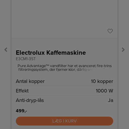
A
Pro
Electrolux Kaffemaskine
E3CM1-3ST
5
Pure Advantage™ vandfilter har et avanceret fire-trins
filtreringssystem, der fjerner klor, dårlig smag og lugt
for en bedre kop kaffe
k
Antal kopper
10 kopper
e
Effekt
1000 W
d
Anti-dryp-lås
Ja
499,-
LÆG I KURV