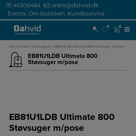
46308484
ordre@dahvid.dk
Events
Om butikken
Kundeservice
0
0
0
0
Hop
til
Hus & Have
/
Støvsugere
/ EB81U1LDB Ultimate 800 Støvsuger m/pose
indholdet
EB81U1LDB Ultimate 800
Støvsuger m/pose
EB81U1LDB Ultimate 800
Støvsuger m/pose