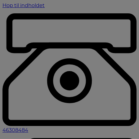
Hop til indholdet
46308484