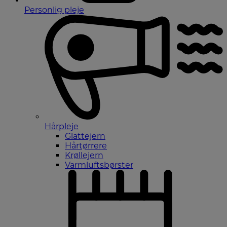
Personlig pleje
Hårpleje
Glattejern
Hårtørrere
Krøllejern
Varmluftsbørster