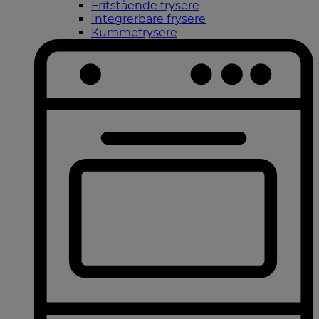
Fritstående frysere
Integrerbare frysere
Kummefrysere