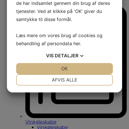
de har indsamlet gennem din brug af deres
Amerikanerkøleskabe
tjenester. Ved at klikke på 'OK' giver du
samtykke til disse formål.
Læs mere om vores brug af cookies og
behandling af persondata
her
.
VIS
DETALJER
JA
NEJ
OK
JA
NEJ
NØDVENDIGE
PRÆFERENCER
AFVIS ALLE
JA
NEJ
JA
NEJ
MARKETING
STATISTIK
Vinkøleskabe
Vinkøleskabe