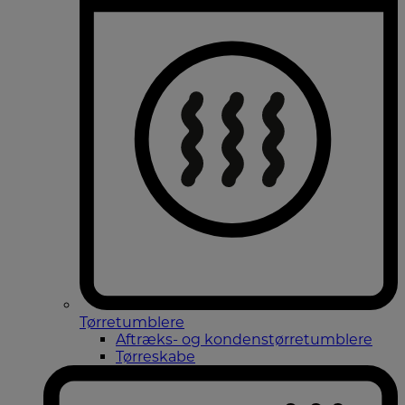
Tørretumblere
Aftræks- og kondenstørretumblere
Tørreskabe