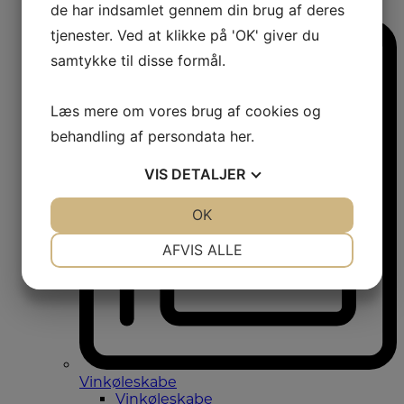
de har indsamlet gennem din brug af deres
Amerikanerkøleskabe
tjenester. Ved at klikke på 'OK' giver du
samtykke til disse formål.
Læs mere om vores brug af cookies og
behandling af persondata
her
.
VIS
DETALJER
JA
NEJ
OK
JA
NEJ
NØDVENDIGE
PRÆFERENCER
AFVIS ALLE
JA
NEJ
JA
NEJ
MARKETING
STATISTIK
Vinkøleskabe
Vinkøleskabe