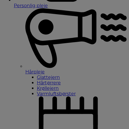
Personlig pleje
Hårpleje
Glattejern
Hårtørrere
Krøllejern
Varmluftsbørster