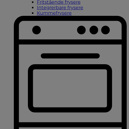
Fritstående frysere
Integrerbare frysere
Kummefrysere