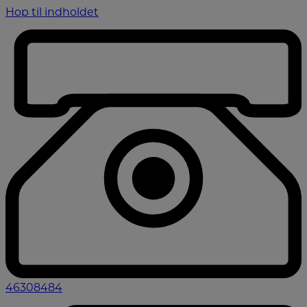
Hop til indholdet
46308484