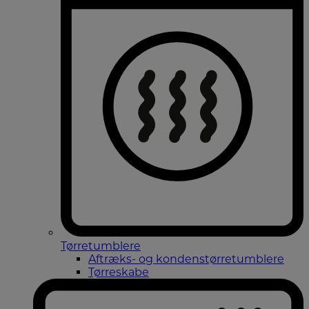
Tørretumblere
Aftræks- og kondenstørretumblere
Tørreskabe