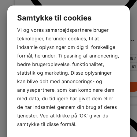
Samtykke til cookies
Almindelige støvsugere
Vestfrost Køle-/fryseskab
Ledningsfrie støvsugere
Håndstøvsugere
Vi og vores samarbejdspartnere bruger
VCF 20186
Robotstøvsugere
Tilbehør til støvsugere
teknologier, herunder cookies, til at
Køle-/fryseskab fra Vestfrost med automatisk afrimning,
indfrysningsfunktion, 192 L kølekapacitet og 91 L frysekapacitet.
indsamle oplysninger om dig til forskellige
Strygejern &
Energiklasse
formål, herunder: Tilpasning af annoncering,
Kølekapacitet netto
192
bedre brugeroplevelse, funktionalitet,
Frysekapacitet netto
91
Dampere
statistik og marketing. Disse oplysninger
5.299,-
kan blive delt med annoncerings- og
LÆG I KURV
analysepartnere, som kan kombinere dem
med data, du tidligere har givet dem eller
Strygejern
de har indsamlet gennem din brug af deres
Dampere
tjenester. Ved at klikke på 'OK' giver du
samtykke til disse formål.
Rengøring