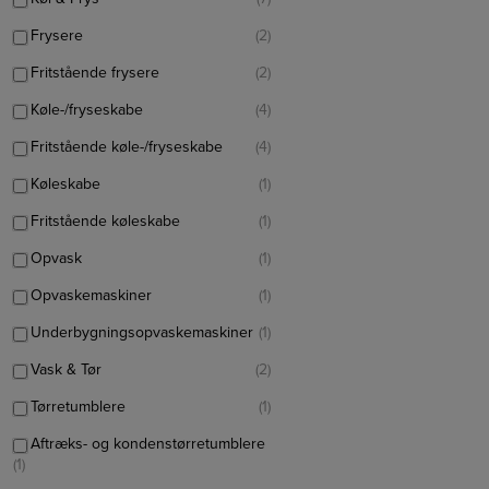
Frysere
(2)
Fritstående frysere
(2)
Køle-/fryseskabe
(4)
Fritstående køle-/fryseskabe
(4)
Køleskabe
(1)
Fritstående køleskabe
(1)
Opvask
(1)
Opvaskemaskiner
(1)
Underbygningsopvaskemaskiner
(1)
Vask & Tør
(2)
Tørretumblere
(1)
Aftræks- og kondenstørretumblere
(1)