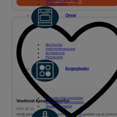
LÆG I KURV
Gaskomfurer
Ovne
Bordovne
Indbygningsovne
Kombiovne
Pizzaovne
Kogeplader
Induktionskogeplader
Vestfrost Keramisk komfur
Keramiske kogeplader
Gaskogeplader
HOF 65 VL
Hvidt keramisk Vestfrost komfur med 4 kogefelter og et ovnru