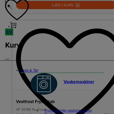
LÆG I KURV
0
0
Kurv
Vask & Tør
Vaskemaskiner
Vestfrost Fryseskab
VF 30186 No Frost
Frontbetjente vaskemaskiner