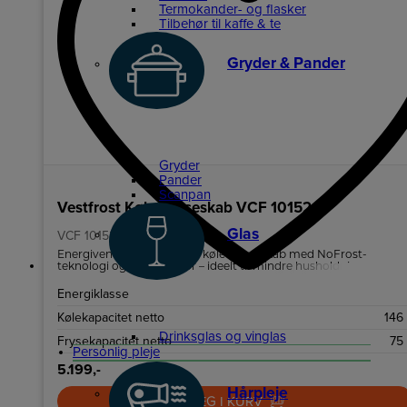
Termokander- og flasker
Tilbehør til kaffe & te
Gryder & Pander
Gryder
Pander
Scanpan
Vestfrost Køle-/fryseskab VCF 10152
Glas
VCF 10152 Nofrost
Energivenligt og støjsvagt køle-/fryseskab med NoFrost-
teknologi og vendbar dør – ideelt til mindre husholdninger.
Energiklasse
Kølekapacitet netto
146
Drinksglas og vinglas
Frysekapacitet netto
75
Personlig pleje
5.199,-
Hårpleje
LÆG I KURV