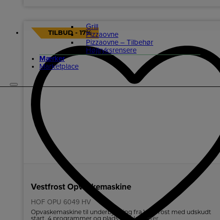
Grill
Pizzaovne
TILBUD - 17%
Pizzaovne – Tilbehør
Højtryksrensere
Mærker
Marketplace
Vestfrost Opvaskemaskine
HOF OPU 6049 HV
Opvaskemaskine til underbygning fra Vestfrost med udskudt
start. 4 programmer og plads til 12 kuverter.