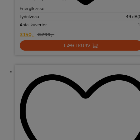
Energiklasse
Lydniveau
49 dB(
Antal kuverter
3.150,-
3.799,-
LÆG I KURV