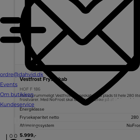
ordre@dahvid.dk
Vestfrost Fryseskab
Events
HOF F 186
Om butikken
Flot og rummeligt Vestfrost Fryseskab med plads til hele 280 lit
frostvarer. Med NoFrost skal du aldrig tænke på at afrime det.
Kundeservice
Energiklasse
Frysekapacitet netto
280 
Afrimningssystem
NoFros
5.999,-
0
0