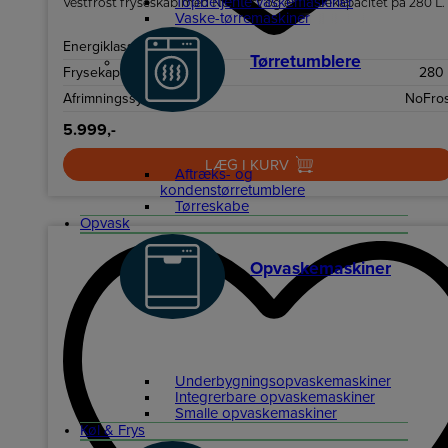
Topbetjente vaskemaskiner
Vestfrost fryseskab med NoFrost og en frysekapacitet på 280 L.
Vaske-tørremaskiner
Energiklasse
Tørretumblere
Frysekapacitet netto
280 
Afrimningssystem
NoFros
5.999,-
LÆG I KURV
Aftræks- og
kondenstørretumblere
Tørreskabe
Opvask
Opvaskemaskiner
Underbygningsopvaskemaskiner
Integrerbare opvaskemaskiner
Smalle opvaskemaskiner
Køl & Frys