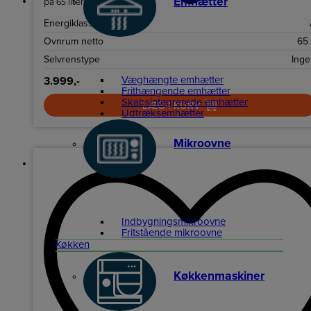
Emhætter
på 65 liter.
Energiklasse
Ovnrum netto
65
Selvrenstype
Inge
Væghængte emhætter
3.999,-
Frithængende emhætter
Skabsintegrerede emhætter
LÆG I KURV
Udtræksemhætter
Mikroovne
Indbygningsmikroovne
Fritstående mikroovne
Køkken
Køkkenmaskiner