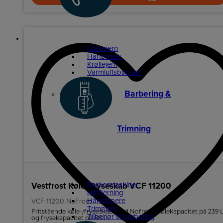
Glattejern
Hårtørrere
Krøllejern
Varmluftsbørster
Barbering &
Trimning
Barbermaskiner
Vestfrost Køle-/fryseskab VCF 11200
Hårfjerning
Hårklippere
VCF 11200 NoFrost
Trimmere
Fritstående køle-/fryseskab med Nofrost. Kølekapacitet på 239 
Tilbehør til barbering
og frysekapacitet på 88 L.