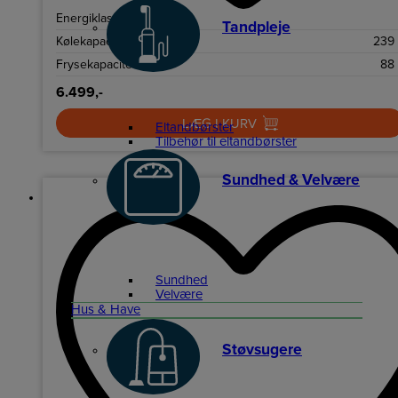
Energiklasse
Tandpleje
Kølekapacitet netto
239 
Frysekapacitet netto
88
6.499,-
LÆG I KURV
Eltandbørster
Tilbehør til eltandbørster
Sundhed & Velvære
Sundhed
Velvære
Hus & Have
Støvsugere