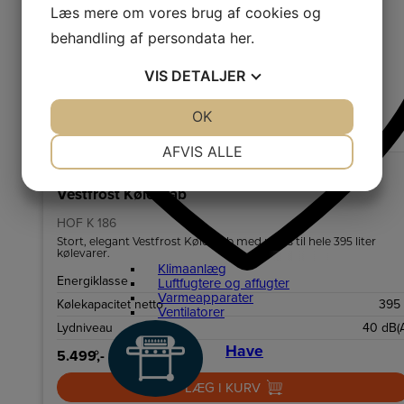
Læs mere om vores brug af cookies og
behandling af persondata
her
.
Rengøring
VIS
DETALJER
Klima &
JA
NEJ
OK
JA
NEJ
NØDVENDIGE
PRÆFERENCER
AFVIS ALLE
Opvarmning
JA
NEJ
JA
NEJ
Vestfrost Køleskab
MARKETING
STATISTIK
HOF K 186
Stort, elegant Vestfrost Køleskab med plads til hele 395 liter
kølevarer.
Klimaanlæg
Energiklasse
Luftfugtere og affugter
Varmeapparater
Kølekapacitet netto
395 
Ventilatorer
Lydniveau
40 dB(
Have
5.499,-
LÆG I KURV