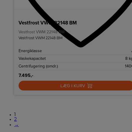
Vestfrost VWM 22148 BM
Vestfrost VWM 22148 BM
Vestfrost VWM 22148 BM
Energiklasse
Vaskekapacitet
8 k
Centrifugering (omdr.)
140
7.495,-
LÆG I KURV
1
2
→