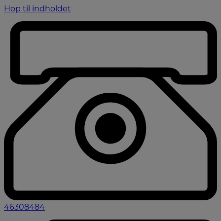
Hop til indholdet
46308484