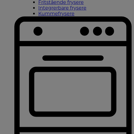
Fritstående frysere
Integrerbare frysere
Kummefrysere