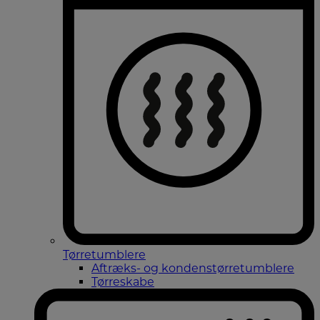
Tørretumblere
Aftræks- og kondenstørretumblere
Tørreskabe