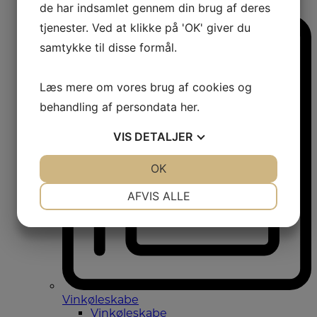
de har indsamlet gennem din brug af deres
Amerikanerkøleskabe
tjenester. Ved at klikke på 'OK' giver du
samtykke til disse formål.
Læs mere om vores brug af cookies og
behandling af persondata
her
.
VIS
DETALJER
JA
NEJ
OK
JA
NEJ
NØDVENDIGE
PRÆFERENCER
AFVIS ALLE
JA
NEJ
JA
NEJ
MARKETING
STATISTIK
Vinkøleskabe
Vinkøleskabe