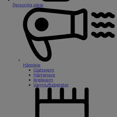
Personlig pleje
Hårpleje
Glattejern
Hårtørrere
Krøllejern
Varmluftsbørster