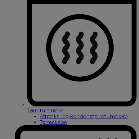
Tørretumblere
Aftræks- og kondenstørretumblere
Tørreskabe