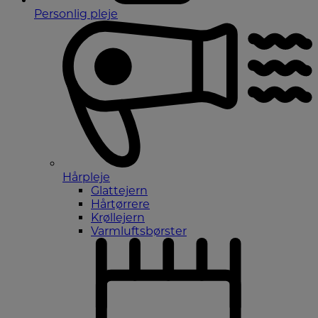
Personlig pleje
Hårpleje
Glattejern
Hårtørrere
Krøllejern
Varmluftsbørster