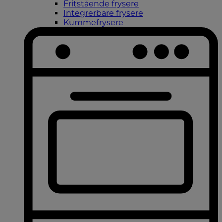
Fritstående frysere
Integrerbare frysere
Kummefrysere