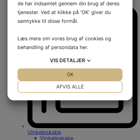
de har indsamlet gennem din brug af deres
Amerikanerkøleskabe
tjenester. Ved at klikke på 'OK' giver du
samtykke til disse formål.
Læs mere om vores brug af cookies og
behandling af persondata
her
.
VIS
DETALJER
JA
NEJ
OK
JA
NEJ
NØDVENDIGE
PRÆFERENCER
AFVIS ALLE
JA
NEJ
JA
NEJ
MARKETING
STATISTIK
Vinkøleskabe
Vinkøleskabe