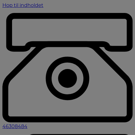
Hop til indholdet
46308484