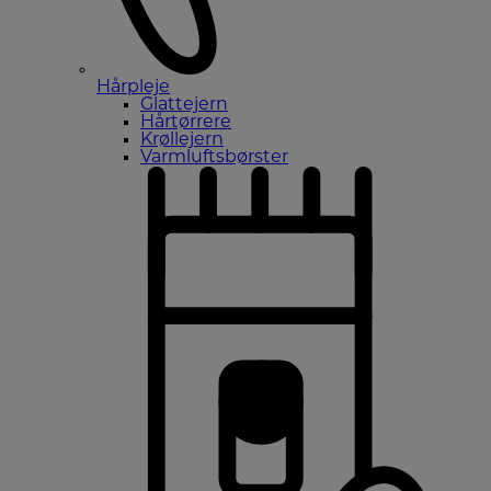
Hårpleje
Glattejern
Hårtørrere
Krøllejern
Varmluftsbørster