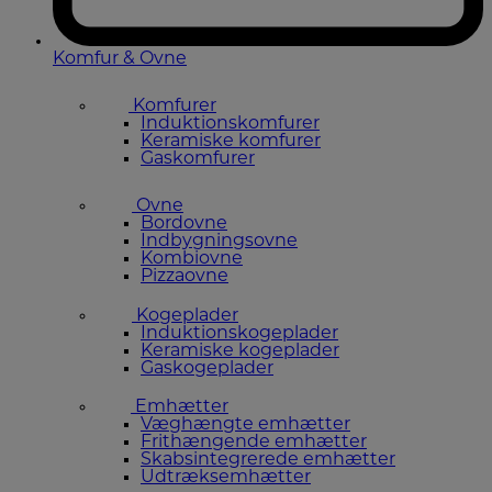
Komfur & Ovne
Komfurer
Induktionskomfurer
Keramiske komfurer
Gaskomfurer
Ovne
Bordovne
Indbygningsovne
Kombiovne
Pizzaovne
Kogeplader
Induktionskogeplader
Keramiske kogeplader
Gaskogeplader
Emhætter
Væghængte emhætter
Frithængende emhætter
Skabsintegrerede emhætter
Udtræksemhætter