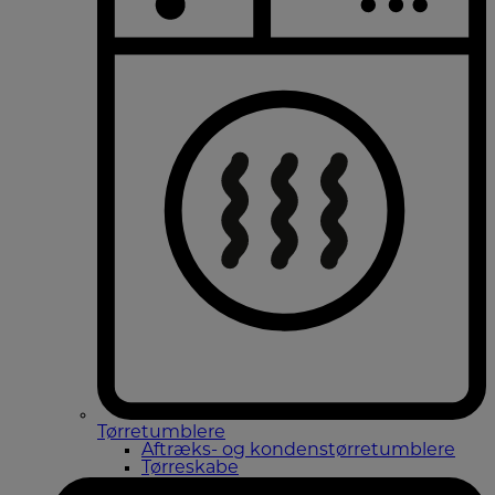
Tørretumblere
Aftræks- og kondenstørretumblere
Tørreskabe