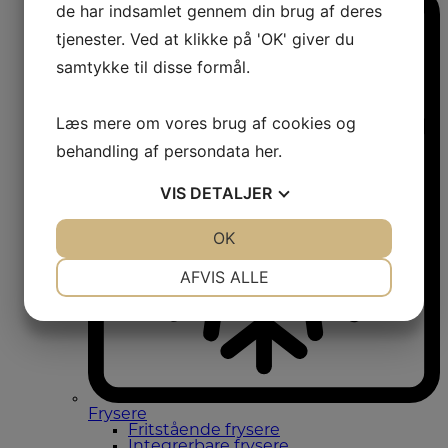
de har indsamlet gennem din brug af deres
tjenester. Ved at klikke på 'OK' giver du
samtykke til disse formål.
Læs mere om vores brug af cookies og
behandling af persondata
her
.
VIS
DETALJER
JA
NEJ
OK
JA
NEJ
NØDVENDIGE
PRÆFERENCER
AFVIS ALLE
JA
NEJ
JA
NEJ
MARKETING
STATISTIK
Frysere
Fritstående frysere
Integrerbare frysere