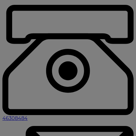
Hop
til
indholdet
46308484