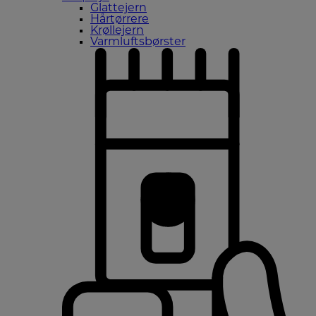
Glattejern
Hårtørrere
Krøllejern
Varmluftsbørster