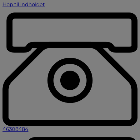
Hop til indholdet
46308484