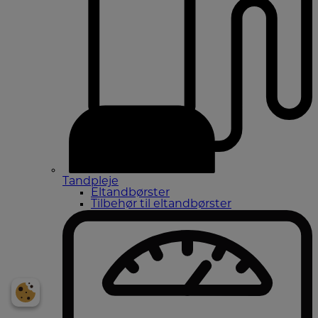
Tandpleje
Eltandbørster
Tilbehør til eltandbørster