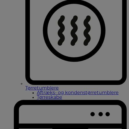
Tørretumblere
Aftræks- og kondenstørretumblere
Tørreskabe