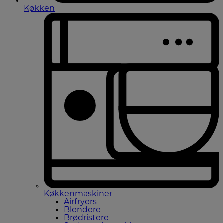
Køkken
Køkkenmaskiner
Airfryers
Blendere
Brødristere