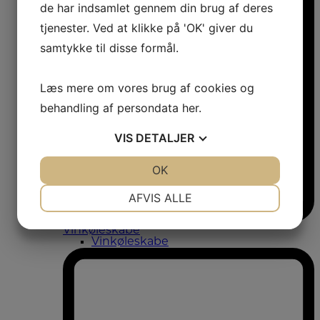
de har indsamlet gennem din brug af deres
tjenester. Ved at klikke på 'OK' giver du
samtykke til disse formål.
Læs mere om vores brug af cookies og
behandling af persondata
her
.
VIS
DETALJER
JA
NEJ
OK
JA
NEJ
NØDVENDIGE
PRÆFERENCER
AFVIS ALLE
JA
NEJ
JA
NEJ
Vinkøleskabe
Vinkøleskabe
MARKETING
STATISTIK