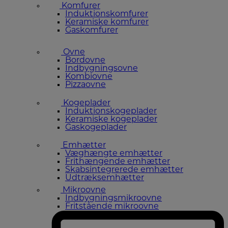
Komfurer
Induktionskomfurer
Keramiske komfurer
Gaskomfurer
Ovne
Bordovne
Indbygningsovne
Kombiovne
Pizzaovne
Kogeplader
Induktionskogeplader
Keramiske kogeplader
Gaskogeplader
Emhætter
Væghængte emhætter
Frithængende emhætter
Skabsintegrerede emhætter
Udtræksemhætter
Mikroovne
Indbygningsmikroovne
Fritstående mikroovne