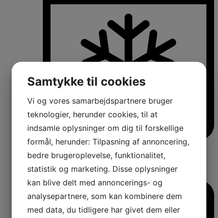
Samtykke til cookies
Vi og vores samarbejdspartnere bruger
teknologier, herunder cookies, til at
indsamle oplysninger om dig til forskellige
formål, herunder: Tilpasning af annoncering,
Køle-/fryseskabe
Fritstående køle-/fryseskabe
bedre brugeroplevelse, funktionalitet,
Integrerbare køle-/fryseskabe
statistik og marketing. Disse oplysninger
Køleskabe med fryseboks
Amerikanerkøleskabe
kan blive delt med annoncerings- og
analysepartnere, som kan kombinere dem
med data, du tidligere har givet dem eller