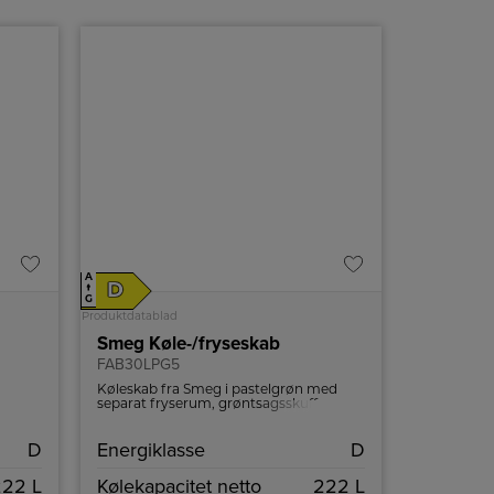
A
D
↑
G
Produktdatablad
Smeg Køle-/fryseskab
FAB30LPG5
d
Køleskab fra Smeg i pastelgrøn med
e og
separat fryserum, grøntsagsskuffe og
LED belysning.
D
Energiklasse
D
222 L
Kølekapacitet netto
222 L