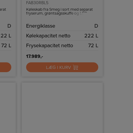
FAB30RBL5
arat
Køleskab fra Smeg i sort med separat
D
fryserum, grøntsagsskuffe og LED
belysning.
D
Energiklasse
D
222 L
Kølekapacitet netto
222 L
72 L
Frysekapacitet netto
72 L
17.989,-
LÆG I KURV