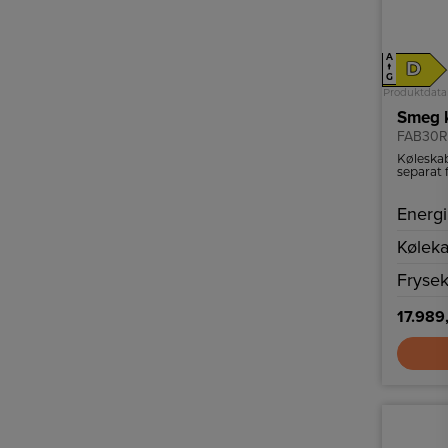
A
D
↑
G
Produktdata
Smeg k
FAB30R
Køleskab
separat 
LED bely
Energi
Køleka
Frysek
17.989,