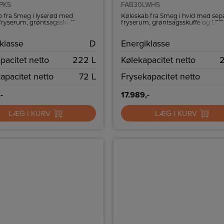
PK5
FAB30LWH5
 fra Smeg i lyserød med
Køleskab fra Smeg i hvid med sep
fryserum, grøntsagsskuffe og
fryserum, grøntsagsskuffe og LE
sning.
belysning.
klasse
D
Energiklasse
pacitet netto
222 L
Kølekapacitet netto
apacitet netto
72 L
Frysekapacitet netto
-
17.989,-
LÆG I KURV
LÆG I KURV