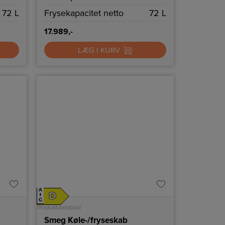
72 L
Frysekapacitet netto
72 L
17.989,-
LÆG I KURV
A
D
↑
G
Produktdatablad
Smeg Køle-/fryseskab