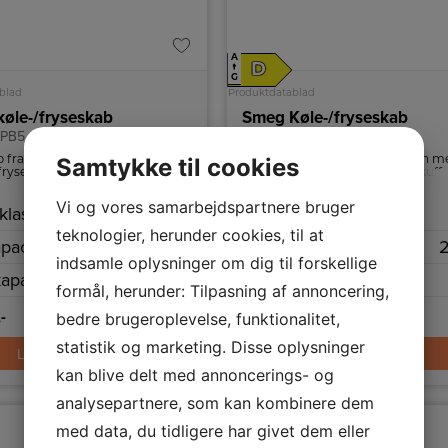
A
D
↑
G
blad
Produktdatablad
øle-/fryseskab
Smeg Køle-/fryseskab
PB5
FAB30RPG5
Samtykke til cookies
 fra Smeg i pastelblå med
Køleskab fra Smeg i pastelgrøn m
fryserum, grøntsagsskuffe og
separat fryserum, grøntsagsskuff
sning.
LED belysning.
Vi og vores samarbejdspartnere bruger
klasse
D
Energiklasse
teknologier, herunder cookies, til at
pacitet netto
222 L
Kølekapacitet netto
indsamle oplysninger om dig til forskellige
apacitet netto
72 L
Frysekapacitet netto
formål, herunder: Tilpasning af annoncering,
-
17.989,-
bedre brugeroplevelse, funktionalitet,
statistik og marketing. Disse oplysninger
LÆG I KURV
LÆG I KURV
kan blive delt med annoncerings- og
analysepartnere, som kan kombinere dem
med data, du tidligere har givet dem eller