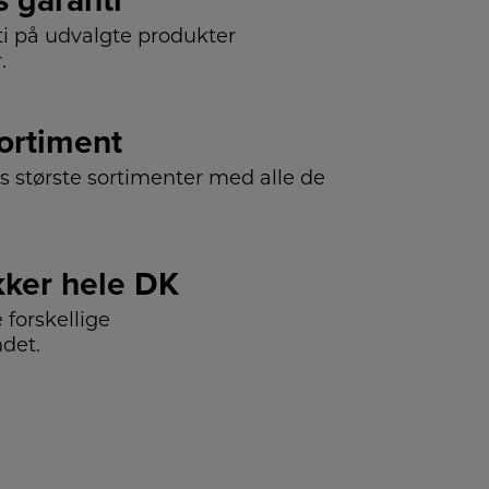
s garanti
ti på udvalgte produkter
.
sortiment
s største sortimenter med alle de
ker hele DK
forskellige
ndet.