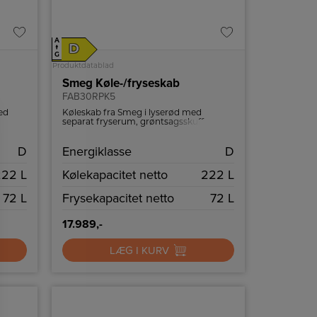
A
D
↑
G
Produktdatablad
Smeg Køle-/fryseskab
FAB30RPK5
ed
Køleskab fra Smeg i lyserød med
e og
separat fryserum, grøntsagsskuffe og
LED belysning.
D
Energiklasse
D
222 L
Kølekapacitet netto
222 L
72 L
Frysekapacitet netto
72 L
17.989,-
LÆG I KURV