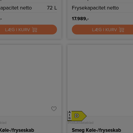
apacitet netto
72 L
Frysekapacitet netto
-
17.989,-
LÆG I KURV
LÆG I KURV
A
D
↑
G
blad
Produktdatablad
øle-/fryseskab
Smeg Køle-/fryseskab