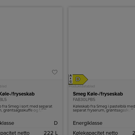
A
D
↑
G
blad
Produktdatablad
øle-/fryseskab
Smeg Køle-/fryseskab
BL5
FAB30LPB5
 fra Smeg i sort med separat
Køleskab fra Smeg i pastelblå me
m, grøntsagsskuffe og LED
separat fryserum, grøntsagsskuff
g.
LED belysning.
klasse
D
Energiklasse
pacitet netto
222 L
Kølekapacitet netto