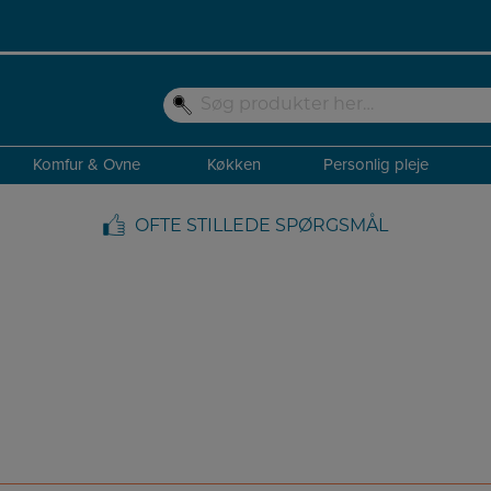
Komfur & Ovne
Køkken
Personlig pleje
OFTE STILLEDE SPØRGSMÅL
FORSIDE
/ FAB
FAB