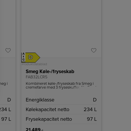
A
D
↑
G
Produktdatablad
Smeg Køle-/fryseskab
FAB32LCR5
meg i
Kombineret køle-/fryseskab fra Smeg i
og
cremefarve med 3 fryseskuffer, No Frost
og Multi Flow kølesystem.
D
Energiklasse
D
234 L
Kølekapacitet netto
234 L
97 L
Frysekapacitet netto
97 L
21.489,-