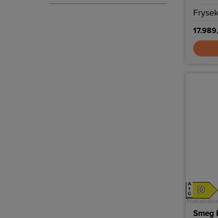
Frysek
17.989,
A
D
↑
G
Produktdata
Smeg K