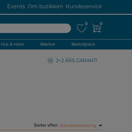
Events
Om butikken
Kundeservice
0
0
0
0
Hus & Have
Mærker
Marketplace
2+2 ÅRS GARANTI
Sorter efter:
Standardsortering