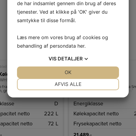
de har indsamlet gennem din brug af deres
tjenester. Ved at klikke på 'OK' giver du
samtykke til disse formål.
Læs mere om vores brug af cookies og
behandling af persondata
her
.
A
VIS
DETALJER
D
↑
G
blad
Produktdatablad
JA
NEJ
OK
JA
NEJ
øle-/fryseskab
Smeg Køle-/fryseskab
RWH5
FAB32LBL5
NØDVENDIGE
PRÆFERENCER
AFVIS ALLE
 fra Smeg i hvid med separat
Kombineret køle-/fryseskab fra S
m, grøntsagsskuffe og LED
sort med 3 fryseskuffer, No Frost 
JA
NEJ
JA
NEJ
g.
Multi Flow kølesystem.
klasse
D
Energiklasse
MARKETING
STATISTIK
pacitet netto
222 L
Kølekapacitet netto
apacitet netto
72 L
Frysekapacitet netto
-
21.489,-