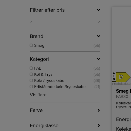
Filtrer efter pris
,-
,-
Brand
Smeg
(55)
Kategori
FAB
(55)
Køl & Frys
(55)
A
D
↑
Køle-/fryseskabe
(39)
G
Produktdata
Fritstående køle-/fryseskabe
(21)
Smeg K
Vis flere
FAB30L
Køleskab
fryseru
Farve
belysnin
Energi
Energiklasse
Køleka