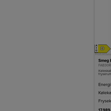
A
D
↑
G
Produktdata
Smeg K
FAB30
Køleskab
fryseru
belysnin
Energi
Køleka
Frysek
17.989,