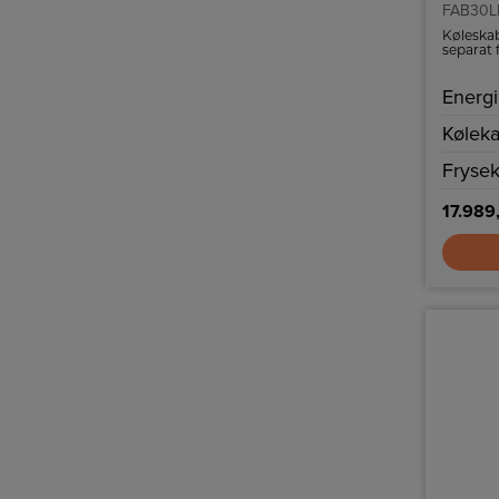
FAB30L
Køleskab
separat 
LED bely
Energi
Køleka
Frysek
17.989,